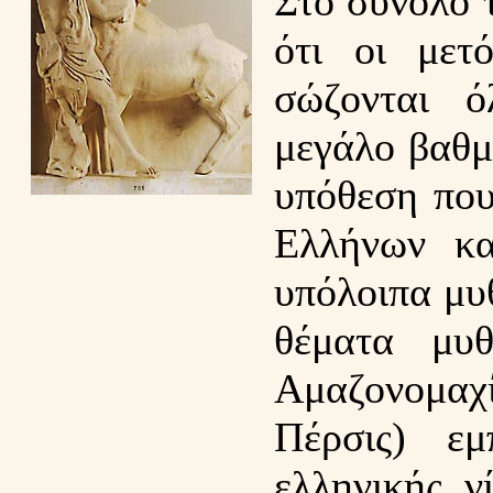
Στο σύνολό 
ότι οι μετ
σώζονται ό
μεγάλο βαθμ
υπόθεση που
Ελλήνων κα
υπόλοιπα μυ
θέματα μυθ
Αμαζονομα
Πέρσις) εμ
ελληνικής ν