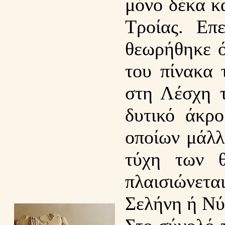
μόνο δέκα κα
Τροίας. Επ
θεωρήθηκε ό
του πίνακα
στη Λέσχη τ
δυτικό άκρο
οποίων μάλλ
τύχη των θ
πλαισιώνετα
Σελήνη ή Νύ