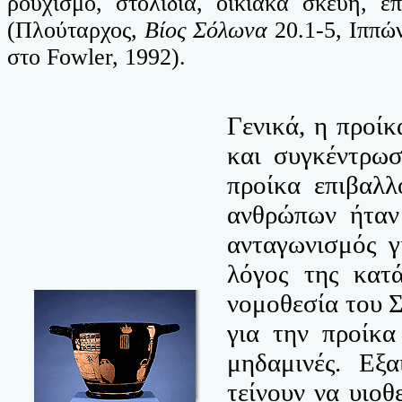
ρουχισμό, στολίδια, οικιακά σκεύη, έ
(Πλούταρχος,
Βίος Σόλωνα
20.1-5, Ιππώ
στο Fowler, 1992).
Γενικά, η προί
και συγκέντρωσ
προίκα επιβαλλ
ανθρώπων ήταν 
ανταγωνισμός γ
λόγος της κατ
νομοθεσία του 
για την προίκα
μηδαμινές. Εξα
τείνουν να υιοθ