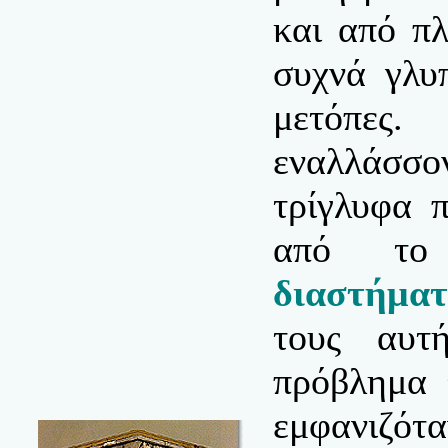
και από πλ
συχνά γλυπ
μετόπες
εναλλάσσ
τρίγλυφα 
από τ
διαστήματ
τους αυτ
πρόβλημα 
εμφανιζότ