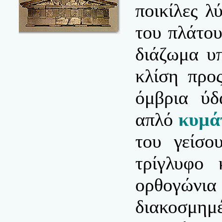
ποικίλες λ
του πλάτου
διάζωμα υπ
κλίση προ
όμβρια ύδ
απλό
κυμά
του γείσο
τρίγλυφο 
ορθογών
διακοσμη