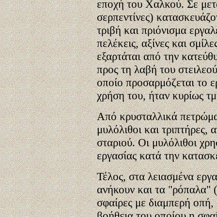
εποχή του Χαλκού. Σε μετ
σερπεντίνες) κατασκευάζο
τριβή και πριόνισμα εργαλ
πελέκεις, αξίνες και σμίλ
εξαρτάται από την κατεύθ
προς τη λαβή του στειλεού
οποίο προσαρμόζεται το ε
χρήση του, ήταν κυρίως 
Από κρυσταλλικά πετρώμα
μυλόλιθοι και τριπτήρες, 
σταριού. Οι μυλόλιθοι χρη
εργασίας κατά την κατασ
Τέλος, στα λειασμένα εργ
ανήκουν και τα "ρόπαλα" (
σφαίρες με διαμπερή οπή, 
βοήθεια του οποίου η σφαί