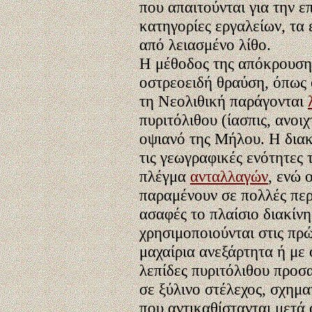
που απαιτούνται για την ε
κατηγορίες εργαλείων, τα
από λειασμένο λίθο.
Η μέθοδος της απόκρουσης
οστρεοειδή θραύση, όπως 
τη Νεολιθική παράγονται
πυριτόλιθου (ίασπις, ανοι
οψιανό της Μήλου. Η δια
τις γεωγραφικές ενότητες 
πλέγμα
ανταλλαγών
, ενώ 
παραμένουν σε πολλές περ
ασαφές το πλαίσιο διακίνη
χρησιμοποιούνται στις πρώ
μαχαίρια ανεξάρτητα ή με 
λεπίδες πυριτόλιθου προσ
σε ξύλινο στέλεχος, σχημα
που αντικαθίστανται μετά