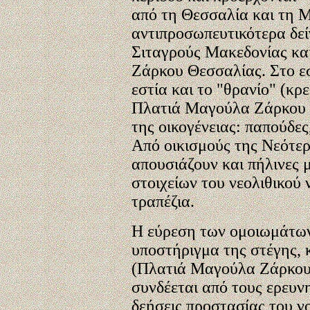
από τη Θεσσαλία και τη 
αντιπροσωπευτικότερα δεί
Σιταγρούς Μακεδονίας κα
Ζάρκου Θεσσαλίας. Στο εσ
εστία και το "θρανίο" (κρ
Πλατιά Μαγούλα Ζάρκου ε
της οικογένειας: παπούδες
Από οικισμούς της Νεότερ
απουσιάζουν και πήλινες 
στοιχείων του νεολιθικού 
τραπέζια.
Η εύρεση των ομοιωμάτων 
υποστήριγμα της στέγης, 
(Πλατιά Μαγούλα Ζάρκου)
συνδέεται από τους ερευν
δεήσεις προστασίας του ν