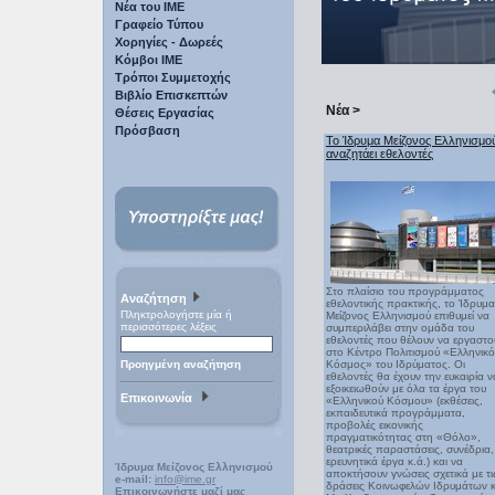
Νέα του ΙΜΕ
Γραφείο Τύπου
Χορηγίες - Δωρεές
Κόμβοι ΙΜΕ
Τρόποι Συμμετοχής
Βιβλίο Επισκεπτών
Νέα >
Θέσεις Εργασίας
Πρόσβαση
Το Ίδρυμα Μείζονος Ελληνισμο
αναζητάει εθελοντές
Στο πλαίσιο του προγράμματος
Αναζήτηση
εθελοντικής πρακτικής, το Ίδρυμα
Πληκτρολογήστε μία ή
Μείζονος Ελληνισμού επιθυμεί να
περισσότερες λέξεις
συμπεριλάβει στην ομάδα του
εθελοντές που θέλουν να εργαστο
στο Κέντρο Πολιτισμού «Ελληνικ
Προηγμένη αναζήτηση
Κόσμος» του Ιδρύματος. Οι
εθελοντές θα έχουν την ευκαιρία ν
εξοικειωθούν με όλα τα έργα του
Επικοινωνία
«Ελληνικού Κόσμου» (εκθέσεις,
εκπαιδευτικά προγράμματα,
προβολές εικονικής
πραγματικότητας στη «Θόλο»,
θεατρικές παραστάσεις, συνέδρια,
ερευνητικά έργα κ.ά.) και να
Ίδρυμα Μείζονος Ελληνισμού
αποκτήσουν γνώσεις σχετικά με τι
e-mail:
info@ime.gr
δράσεις Κοινωφελών Ιδρυμάτων κ
Επικοινωνήστε μαζί μας