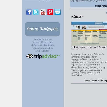
Μη Κερδοσκοπικών Οργανισμών.
περισσότε
Κόμβοι >
Διαβάστε για το
Κέντρο Πολιτισμού
«Ελληνικός Κόσμος»,
Η Ελληνική ιστορία στο Διαδίκτ
"Recommended on
Trip Advisor"
Η παρουσίαση της «Ελληνικής
Ιστορίας στο Διαδίκτυο»
πραγματεύεται την ελληνική
προϊστορία, την πρωτοϊστορία κα
την ιστορία διαχρονικά. Για
διευκόλυνση της έρευνας και της
χρήσης των πληροφοριών ο
χρόνος έχει χωριστεί σε 15
περιόδους.
www.hellenichistory